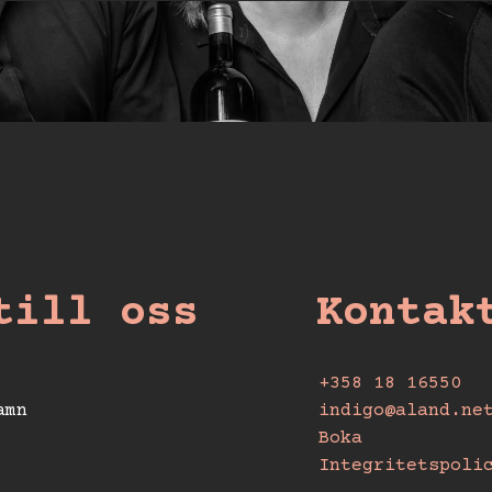
till oss
Kontak
+358 18 16550
amn
indigo@aland.ne
Boka
Integritetspoli