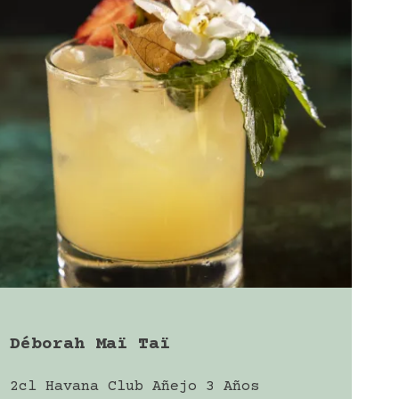
Déborah Maï Taï
2cl Havana Club Añejo 3 Años