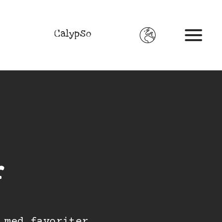
Calypso
r
 med favoriter