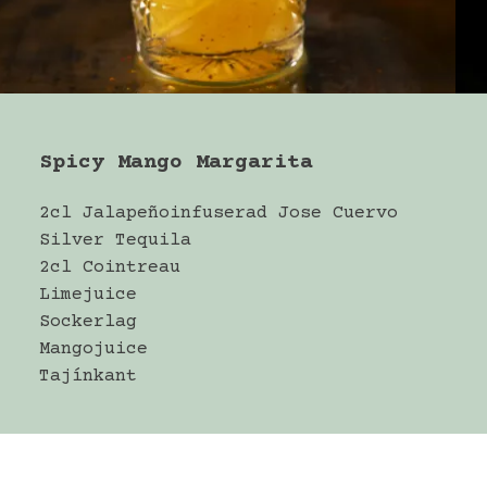
Spicy Mango Margarita
2cl Jalapeñoinfuserad Jose Cuervo
Silver Tequila
2cl Cointreau
Limejuice
Sockerlag
Mangojuice
Tajínkant