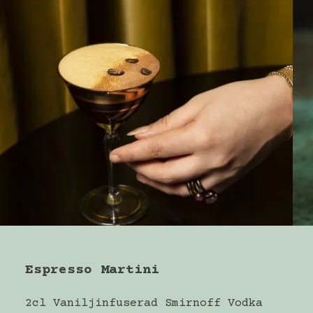
Espresso Martini
2cl Vaniljinfuserad Smirnoff Vodka