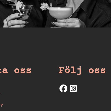
ta oss
Följ oss
t
cy