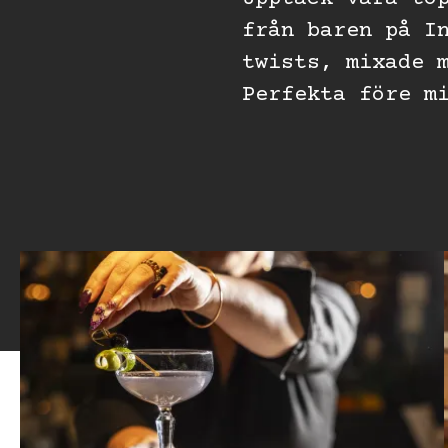
från baren på I
twists, mixade 
Perfekta före m