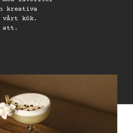
h kreativa
 vårt kök.
 att.