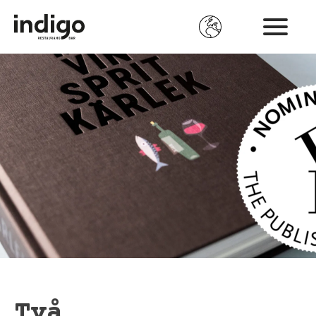
Hoppa
till
huvudinnehåll
Två