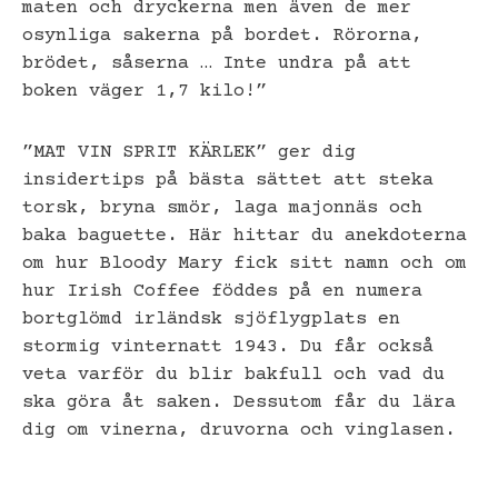
maten och dryckerna men även de mer
osynliga sakerna på bordet. Rörorna,
brödet, såserna … Inte undra på att
boken väger 1,7 kilo!”
”MAT VIN SPRIT KÄRLEK” ger dig
insidertips på bästa sättet att steka
torsk, bryna smör, laga majonnäs och
baka baguette. Här hittar du anekdoterna
om hur Bloody Mary fick sitt namn och om
hur Irish Coffee föddes på en numera
bortglömd irländsk sjöflygplats en
stormig vinternatt 1943. Du får också
veta varför du blir bakfull och vad du
ska göra åt saken. Dessutom får du lära
dig om vinerna, druvorna och vinglasen.