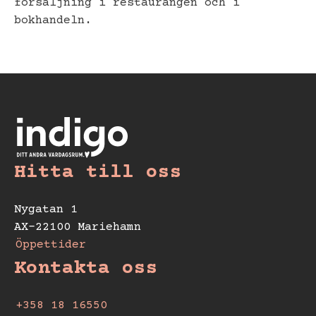
försäljning i restaurangen och i
bokhandeln.
Hitta till oss
Nygatan 1
AX-22100 Mariehamn
Öppettider
Kontakta oss
+358 18 16550