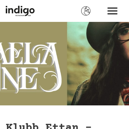
Hoppa
till
huvudinnehåll
Klubb Ettan -