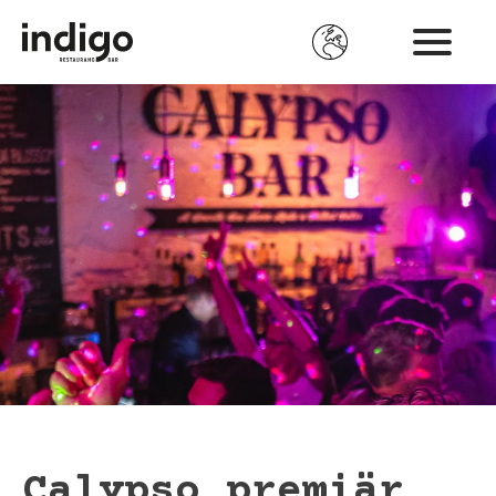
Hoppa
till
huvudinnehåll
Calypso premiär