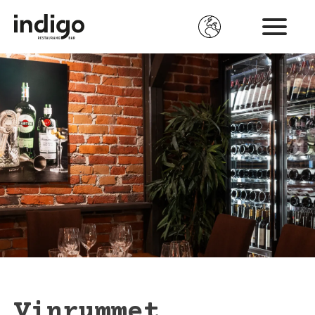
Hoppa
till
huvudinnehåll
Vinrummet